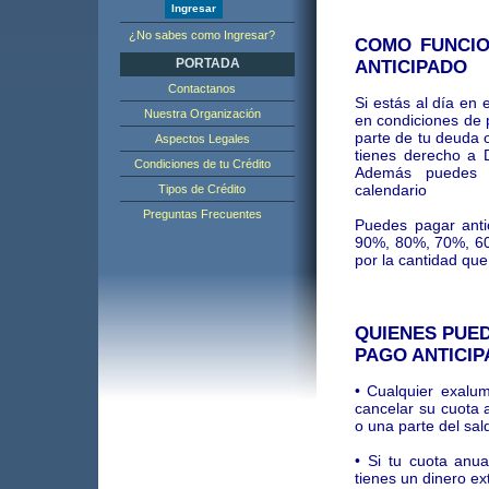
¿No sabes como Ingresar?
COMO FUNCIO
PORTADA
ANTICIPADO
Contactanos
Si estás al día en
Nuestra Organización
en condiciones de 
parte de tu deuda o
Aspectos Legales
tienes derecho a 
Condiciones de tu Crédito
Además puedes 
calendario
Tipos de Crédito
Preguntas Frecuentes
Puedes pagar ant
90%, 80%, 70%, 6
por la cantidad qu
QUIENES PUE
PAGO ANTICI
• Cualquier exalu
cancelar su cuota 
o una parte del sal
• Si tu cuota anu
tienes un dinero ex