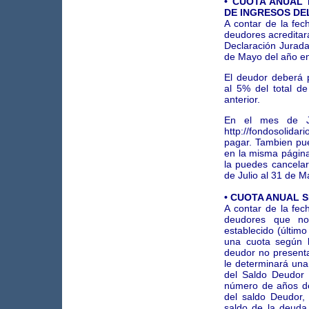
• CUOTA ANUAL
DE INGRESOS D
A contar de la fec
deudores acreditar
Declaración Jurada 
de Mayo del año en
El deudor deberá 
al 5% del total d
anterior.
En el mes de Ju
http://fondosolida
pagar. Tambien pu
en la misma página
la puedes cancela
de Julio al 31 de M
• CUOTA ANUAL 
A contar de la fec
deudores que no
establecido (último
una cuota según l
deudor no presenta
le determinará una 
del Saldo Deudor 
número de años d
del saldo Deudor,
saldo de la deuda