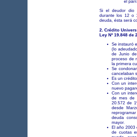
el párr
Si el deudor dio 
durante los 12 o 
deuda, ésta será 
2. Crédito Unive
Ley Nº 19.848 de 
Se instauró 
(lo adeudado
de Junio de
proceso de 
la primera c
Se condonaro
cancelaban s
Es un crédit
Con un inter
nuevo pagar
Con un inter
de mes de 
20.572 de 1
desde Marz
reprogramar
deuda cons
mayor.
El año 2003 
de cuotas e