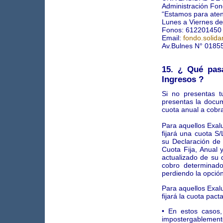
Administración Fond
“Estamos para aten
Lunes a Viernes de
Fonos: 612201450
Email:
fondo.solid
Av.Bulnes N° 01855
15. ¿ Qué pas
Ingresos ?
Si no presentas t
presentas la docum
cuota anual a cobra
Para aquellos Exal
fijará una cuota S
su Declaración de 
Cuota Fija, Anual 
actualizado de su 
cobro determinad
perdiendo la opció
Para aquellos Exal
fijará la cuota pa
• En estos casos,
impostergablemente