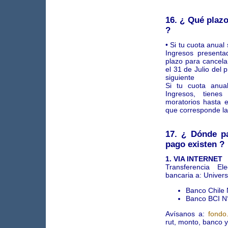
16. ¿ Qué plaz
?
• Si tu cuota anual
Ingresos presenta
plazo para cancela
el 31 de Julio del
siguiente
Si tu cuota anua
Ingresos, tienes
moratorios hasta e
que corresponde la
17. ¿ Dónde p
pago existen ?
1. VIA INTERNET
Transferencia El
bancaria a: Univer
Banco Chile
Banco BCI N
Avísanos a:
fondo
rut, monto, banco y