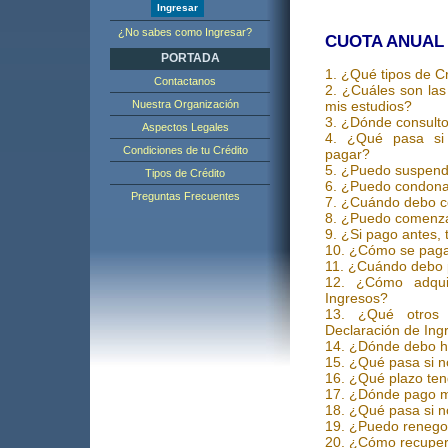
¿No sabes como Ingresar?
CUOTA ANUAL
PORTADA
1. ¿Qué tipos de Cr
Contactanos
2. ¿Cuáles son las
Nuestra Organización
mis estudios?
3. ¿Dónde consult
Aspectos Legales
4. ¿Qué pasa si
Condiciones de tu Crédito
pagar?
5. ¿Puedo suspende
Tipos de Crédito
6. ¿Puedo condon
Preguntas Frecuentes
7. ¿Cuándo debo c
8. ¿Puedo comenza
9. ¿Si pago antes,
10. ¿Cómo se paga
11. ¿Cuándo debo p
12. ¿Cómo adqui
Ingresos?
13. ¿Qué otros
Declaración de Ing
14. ¿Dónde debo ha
15. ¿Qué pasa si n
16. ¿Qué plazo ten
17. ¿Dónde pago m
18. ¿Qué pasa si n
19. ¿Puedo renego
20. ¿Cómo recupero