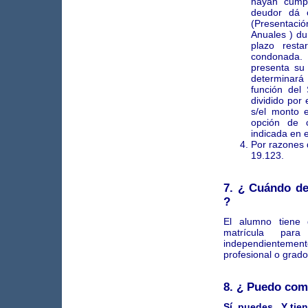
hayan cumpl
deudor dá c
(Presentaci
Anuales ) dur
plazo rest
condonada.
presenta su
determinará
función del
dividido por
s/el monto 
opción de 
indicada en e
Por razones d
19.123.
7. ¿ Cuándo d
?
El alumno tiene
matrícula par
independientemen
profesional o grad
8. ¿ Puedo com
Sí, puedes . Y ti