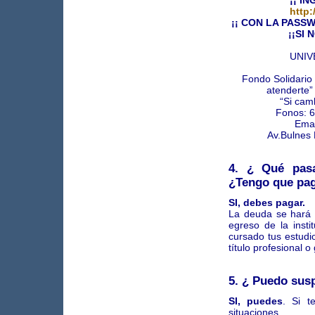
¡¡ I
http:
¡¡ CON LA PASS
¡¡SI
UNIV
Fondo Solidario 
atenderte”
“Si cam
Fonos: 
Emai
Av.Bulnes 
4. ¿ Qué pas
¿Tengo que pa
SI, debes pagar.
La deuda se hará e
egreso de la insti
cursado tus estudi
título profesional o
5. ¿ Puedo sus
SI, puedes
. Si t
situaciones.