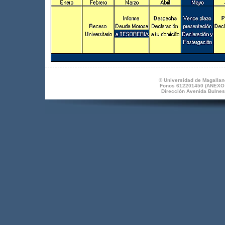
© Universidad de Magallane
Fonos 612201450 (ANEXO 1
Dirección Avenida Bulnes 