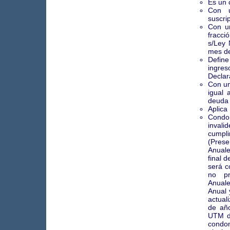
Es un 
Con u
suscri
Con u
fracci
s/Ley 
mes de
Define
ingres
Declar
Con un
igual 
deuda 
Aplica
Condo
invali
cumpl
(Pres
Anuale
final 
será c
no pr
Anual
Anual 
actual
de añ
UTM de
condon