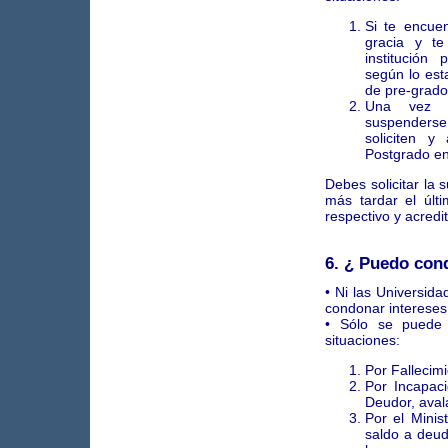
Si te encue
gracia y t
institución
según lo est
de pre-grado
Una vez e
suspenders
soliciten y
Postgrado en 
Debes solicitar la 
más tardar el últ
respectivo y acredit
6. ¿ Puedo con
• Ni las Universida
condonar intereses
• Sólo se puede 
situaciones:
Por Fallecim
Por Incapaci
Deudor, ava
Por el Minis
saldo a deud