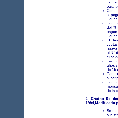
cancel
para a
Condon
si pag
Deuda 
Condon
del % 
pagan 
Deuda 
El deu
cuota
nuevo 
el N° 
el sal
Las c
años s
de 15 
Con u
suscri
Con u
mensua
de la 
2.
Crédito Solida
1994,Modificada p
Se oto
a la f