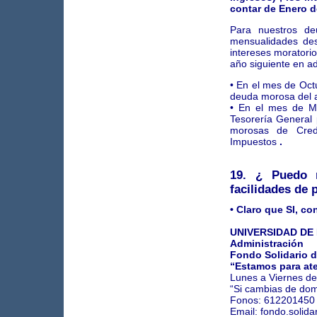
contar de Enero d
Para nuestros d
mensualidades des
intereses moratorio
año siguiente en ad
• En el mes de Oct
deuda morosa del a
• En el mes de M
Tesorería General
morosas de Credi
Impuestos
.
19. ¿ Puedo 
facilidades de 
• Claro que SI, co
UNIVERSIDAD D
Administración
Fondo Solidario d
“Estamos para at
Lunes a Viernes de
“Si cambias de domi
Fonos: 612201450
Email: fondo.solid