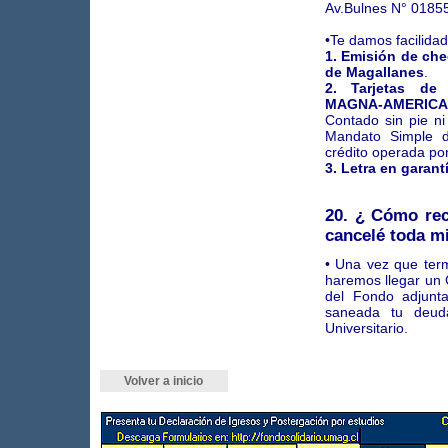
Av.Bulnes N° 01855
•Te damos facilida
1. Emisión de ch
de Magallanes
.
2. Tarjetas de
MAGNA-AMERICA
Contado sin pie ni
Mandato Simple d
crédito operada po
3. Letra en garant
20. ¿ Cómo rec
cancelé toda m
• Una vez que term
haremos llegar un C
del Fondo adjunta
saneada tu deud
Universitario.
Volver a inicio