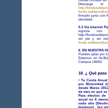
cuotas contado sin 
Descarga el
http://fondosolidar
fondo.solidario@um
firmado junto con f
identidad .
5.3 Via Internet 
ingresa con
http://fondosolida
sin pie y sin int
fondo.solidario@um
6. EN NUESTRA O
Puedes optar por t
Estamos en Av.Bul
Campus UMAG
18. ¿ Qué pasa 
• Tu Cuota Anual
por Morosidad d
desde Marzo 2012
de mes en que se 
Para efectos de
anual en 6 mensu
cada año (Deudo
Ingresos) , los i